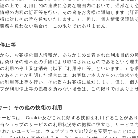
確認の上で、利用目的の達成に必要な範囲内において、遅滞なく
人情報の内容の訂正等を行い、その旨をお客様に通知します（訂
客様に対しその旨を通知いたします。）。但し、個人情報保護法
の義務を負わない場合は、この限りではありません。
用停止等
様から、お客様の個人情報が、あらかじめ公表された利用目的の
又は偽りその他不正の手段により取得されたものであるという理
その利用の停止又は消去（以下「利用停止等」といいます。）を
由があることが判明した場合には、お客様ご本人からのご請求で
報の利用停止等を行い、その旨をお客様に通知します。但し、個
ップが利用停止等の義務を負わない場合は、この限りではありま
（クッキー）その他の技術の利用
サービスは、Cookie及びこれに類する技術を利用することがあ
る当ショップのサービスの利用状況等の把握に役立ち、サービス
化されたいユーザーは、ウェブブラウザの設定を変更することにより