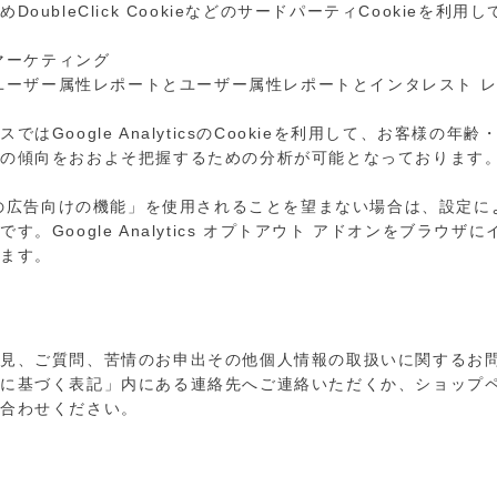
oubleClick CookieなどのサードパーティCookieを利用
csリマーケティング
yticsのユーザー属性レポートとユーザー属性レポートとインタレスト 
はGoogle AnalyticsのCookieを利用して、お客様の
心の傾向をおおよそ把握するための分析が可能となっております
lyticsの広告向けの機能」を使用されることを望まない場合は、設
す。Google Analytics オプトアウト アドオンをブラウ
きます。
意見、ご質問、苦情のお申出その他個人情報の取扱いに関するお
法に基づく表記」内にある連絡先へご連絡いただくか、ショップ
い合わせください。